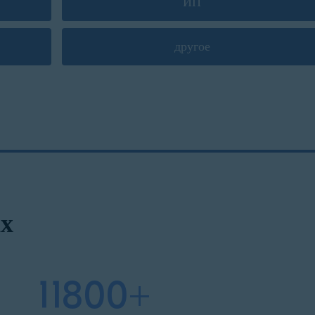
ИП
другое
х
11800+