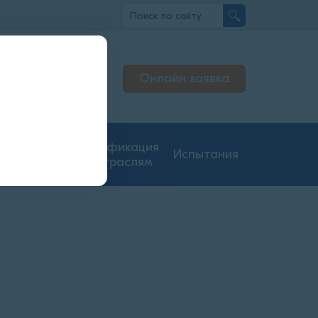
вно
Онлайн заявка
льтируем
нджерах
гие типы
Сертификация
Испытания
ментации
по отраслям