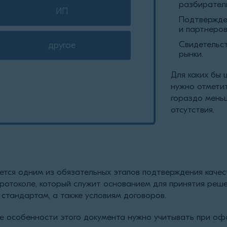
разбиратель
ИП
Подтвержден
и партнеров
Свидетельст
другое
рынки.
Для каких бы 
нужно отметит
гораздо мень
отсутствия.
ется одним из обязательных этапов подтверждения качес
ротоколе, который служит основанием для принятия реш
стандартам, а также условиям договоров.
ие особенности этого документа нужно учитывать при офо