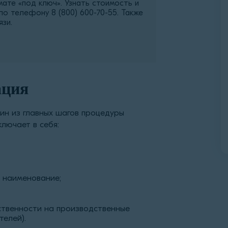
ате «под ключ». Узнать стоимость и
 по телефону
8 (800) 600-70-55
. Также
зи.
ация
ин из главных шагов процедуры
ключает в себя:
е наименование;
ственности на производственные
телей).