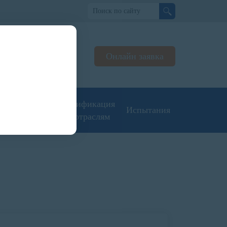
но
Онлайн заявка
ьтируем
жерах
угие типы
Сертификация
Испытания
кументации
по отраслям