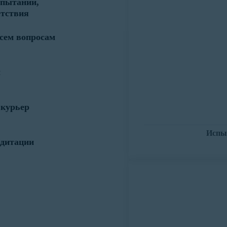
пытаний,
етствия
всем вопросам
м
 курьер
Испы
едитации