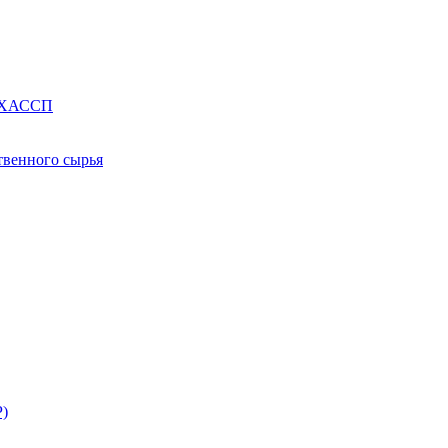
е ХАССП
твенного сырья
Р)