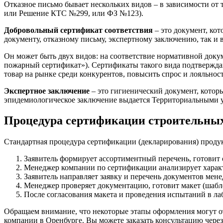
Отказное письмо бывает нескольких видов – в зависимости от 
или Решение КТС №299, или ФЗ №123).
Добровольный сертификат соответствия
– это документ, ко
документу, отказному письму, экспертному заключению, так и в
Он может быть двух видов: на соответствие нормативной доку
пожарный сертификат»). Сертификаты такого вида подтверждаю
товар на рынке среди конкурентов, повысить спрос и лояльност
Экспертное заключение
– это гигиенический документ, кото
эпидемиологическое заключение выдается Территориальными у
Процедура сертификации строительных
Стандартная процедура сертификации (декларирования) проду
Заявитель формирует ассортиментный перечень, готовит
Менеджер компании по сертификации анализирует характ
Заявитель направляет заявку и перечень документов мен
Менеджер проверяет документацию, готовит макет (шабло
После согласования макета и проведения испытаний в ла
Обращаем внимание, что некоторые этапы оформления могут о
компании в Оренбурге. Вы можете заказать консультацию чере