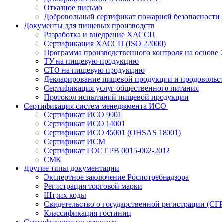
Отказное письмо
Добровольный сертификат пожарной безопасности
Документы для пищевых производств
Разработка и внедрение ХАССП
Сертификация ХАССП (ISO 22000)
Программа производственного контроля на основ
ТУ на пищевую продукцию
СТО на пищевую продукцию
Декларирование пищевой продукции и продовольс
Сертификация услуг общественного питания
Протокол испытаний пищевой продукции
Сертификация систем менеджмента ИСО
Сертификат ИСО 9001
Сертификат ИСО 14001
Сертификат ИСО 45001 (OHSAS 18001)
Сертификат ИСМ
Сертификат ГОСТ РВ 0015-002-2012
СМК
Другие типы документации
Экспертное заключение Роспотребнадзора
Регистрация торговой марки
Штрих коды
Свидетельство о государственной регистрации (СГ
Классификация гостиниц
Сертификация по отраслям