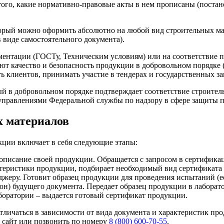
того, какие нормативно-правовые акты в нем прописаны (постано
торый можно оформить абсолютно на любой вид строительных ма
 виде самостоятельного документа).
ментации (ГОСТу, Техническим условиям) или на соответствие 
т качество и безопасность продукции в добровольном порядке (
ь клиентов, принимать участие в тендерах и государственных за
рый в добровольном порядке подтверждает соответствие строите
правлениями Федеральной службы по надзору в сфере защиты пр
 материалов
кции включает в себя следующие этапы:
 описание своей продукции. Обращается с запросом в сертифика
еристики продукции, подбирает необходимый вид сертификата 
еджеру. Готовит образец продукции для проведения испытаний (е
н) будущего документа. Передает образец продукции в лаборат
боратории – выдается готовый сертификат продукции.
тличаться в зависимости от вида документа и характеристик п
з сайт или позвонить по номеру
8 (800) 600-70-55
.