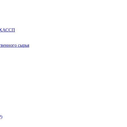
е ХАССП
твенного сырья
Р)