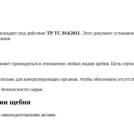
попадает под действие
ТР ТС 014/2011
. Этот документ устанавл
ания.
может проводиться в отношении любых видов щебня. Цель серт
письмо для контролирующих органов, чтобы обосновать отсутст
безопасности сырья.
ции щебня
-законодательными актами.