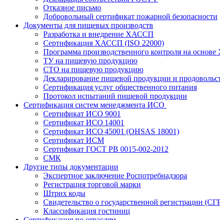
Отказное письмо
Добровольный сертификат пожарной безопасности
Документы для пищевых производств
Разработка и внедрение ХАССП
Сертификация ХАССП (ISO 22000)
Программа производственного контроля на основ
ТУ на пищевую продукцию
СТО на пищевую продукцию
Декларирование пищевой продукции и продовольс
Сертификация услуг общественного питания
Протокол испытаний пищевой продукции
Сертификация систем менеджмента ИСО
Сертификат ИСО 9001
Сертификат ИСО 14001
Сертификат ИСО 45001 (OHSAS 18001)
Сертификат ИСМ
Сертификат ГОСТ РВ 0015-002-2012
СМК
Другие типы документации
Экспертное заключение Роспотребнадзора
Регистрация торговой марки
Штрих коды
Свидетельство о государственной регистрации (СГ
Классификация гостиниц
Сертификация по отраслям