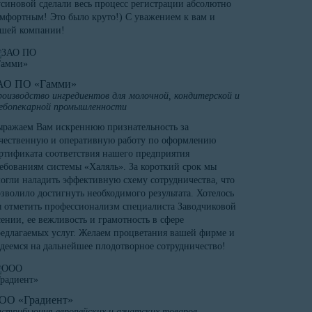
синовой сделали весь процесс регистрации абсолютно
мфортным! Это было круто!) С уважением к вам и
ашей компании!
АО ПО «Гамми»
оизводство ингредиентов для молочной, кондитерской и
ебопекарной промышленности
ражаем Вам искреннюю признательность за
чественную и оперативную работу по оформлению
ртификата соответствия нашего предприятия
ебованиям системы «Халяль». За короткий срок мы
огли наладить эффективную схему сотрудничества, что
зволило достигнуть необходимого результата. Хотелось
 отметить профессионализм специалиста Заводчиковой
ении, ее вежливость и грамотность в сфере
едлагаемых услуг. Желаем процветания вашей фирме и
деемся на дальнейшее плодотворное сотрудничество!
ОО «Градиент»
стрибьюция европейских и азиатских товаров