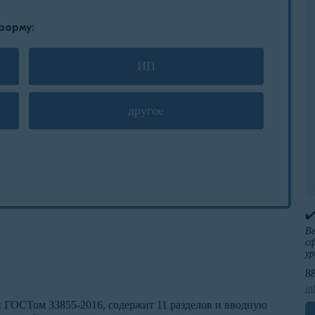
форму:
ИП
другое
✔
Ве
сф
ур
8
in
й ГОСТом 33855-2016, содержит 11 разделов и вводную