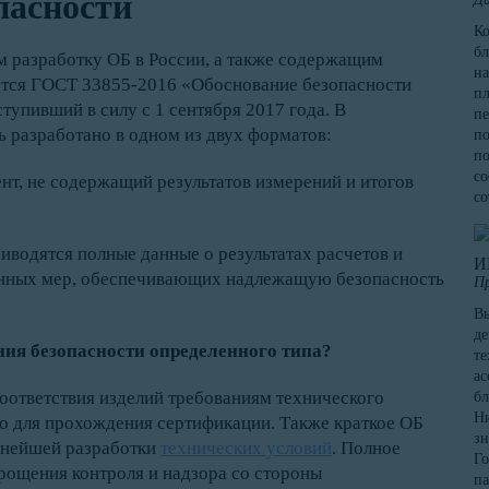
пасности
К
бл
разработку ОБ в России, а также содержащим
на
яется ГОСТ 33855-2016 «Обоснование безопасности
пл
тупивший в силу с 1 сентября 2017 года. В
пе
ь разработано в одном из двух форматов:
по
по
со
нт, не содержащий результатов измерений и итогов
со
риводятся полные данные о результатах расчетов и
И
ленных мер, обеспечивающих надлежащую безопасность
П
Вы
де
ния безопасности определенного типа?
те
ас
оответствия изделий требованиям технического
бл
Ни
чно для прохождения сертификации. Также краткое ОБ
зн
льнейшей разработки
технических условий
. Полное
Го
рощения контроля и надзора со стороны
па