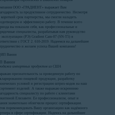
омпания ООО «ГРАДИЕНТ» выражает Вам
агодарность за продуктивное сотрудничество. Несмотря
 короткий срок партнерства, мы смогли наладить
одотворную и эффективную работу. В течение всего
риода вы показали себя, как профессиональные и
рядочные специалисты, разрабатывая нам руководство
 эксплуатации (РЭ) Gradient Cam-07 (SN-T5) в
ответствии с ГОСТ 2. 610-2019. Надеемся на дальнейшее
трудничество и желаем успеха Вашей компании!
П Ванин
родажа импортных продуктов из США
ражаю признательность за проведенную работу по
кларированию пищевой продукции, разработку
хнических условий и регистрацию штрих-кодов на наш
сортимент изделий. А также выражаю искреннюю
агодарность специалисту по работе с клиентами
китиной Елизавете. Ее профессионализм, опыт и
ания значительно облегчили процесс сертификации.
тов порекомендовать Вашу организацию как надёжного
ртнера в сфере сертификации. Надеюсь на дальнейшее