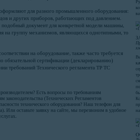
Ру
ко
оформляют для разного промышленного оборудования:
в
одов и других приборов, работающих под давлением.
ь подобный документ для конкретной модели машины,
ния на группу механизмов, являющихся однотипными, то
З
Пр
хл
оответствии на оборудование, также часто требуется
Вы
по обязательной сертификации (декларированию)
ка
нии требований Технического регламента ТР ТС
се
тр
см
по
производителем? Есть вопросы по требованиям
бы
ям законодательства (Технических Регламентов
Кс
пасности технического оборудования? Наш телефон для
пр
). Или оставьте заявку на сайте, мы перезвоним в удобное
на
услугах.
О
Ди