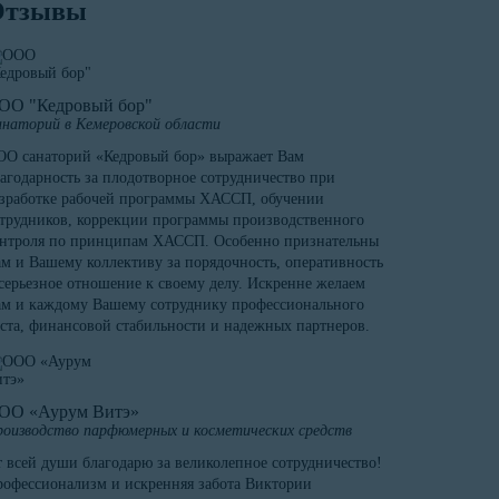
Отзывы
ОО "Кедровый бор"
наторий в Кемеровской области
О санаторий «Кедровый бор» выражает Вам
агодарность за плодотворное сотрудничество при
зработке рабочей программы ХАССП, обучении
трудников, коррекции программы производственного
онтроля по принципам ХАССП. Особенно признательны
м и Вашему коллективу за порядочность, оперативность
серьезное отношение к своему делу. Искренне желаем
м и каждому Вашему сотруднику профессионального
ста, финансовой стабильности и надежных партнеров.
ОО «Аурум Витэ»
оизводство парфюмерных и косметических средств
 всей души благодарю за великолепное сотрудничество!
офессионализм и искренняя забота Виктории