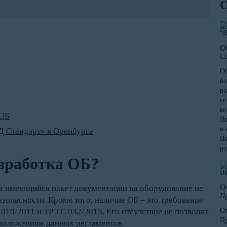
О
Са
ОО
бл
ра
со
к
 ОБ
Ва
и 
 Стандарт» в Оренбурге
Ва
ро
азработка ОБ?
О
да имеющийся пакет документации на оборудование не
Пр
зопасности. Кроме того, наличие ОБ – это требование
10/2011 и ТР ТС 032/2013. Его отсутствие не позволит
От
Пр
положениям данных регламентов.