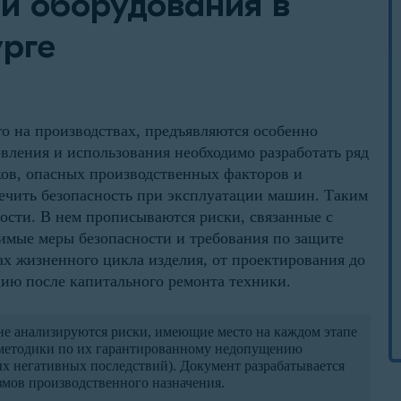
и оборудования в
рге
го на производствах, предъявляются особенно
овления и использования необходимо разработать ряд
ков, опасных производственных факторов и
ечить безопасность при эксплуатации машин. Таким
ости. В нем прописываются риски, связанные с
димые меры безопасности и требования по защите
ах жизненного цикла изделия, от проектирования до
цию после капитального ремонта техники.
не анализируются риски, имеющие место на каждом этапе
 методики по их гарантированному недопущению
х негативных последствий). Документ разрабатывается
змов производственного назначения.