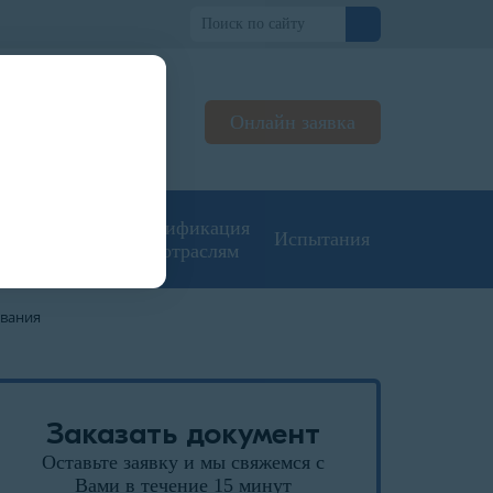
но
Онлайн заявка
ьтируем
жерах
угие типы
Сертификация
Испытания
кументации
по отраслям
ования
Заказать документ
Оставьте заявку и мы свяжемся с
Вами в течение 15 минут