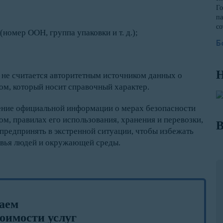
Го
па
со
номер ООН, группа упаковки и т. д.);
Б
Н
 не считается авторитетным источником данных о
ом, который носит справочный характер.
ение официальной информации о мерах безопасности
м, правилах его использования, хранения и перевозки,
В
предпринять в экстренной ситуации, чтобы избежать
овья людей и окружающей среды.
лаем
оимости услуг