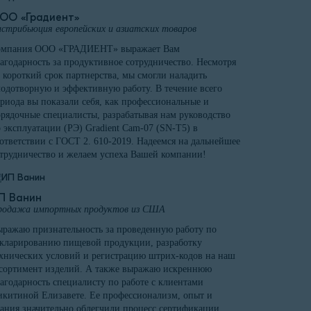
ОО «Градиент»
стрибьюция европейских и азиатских товаров
омпания ООО «ГРАДИЕНТ» выражает Вам
агодарность за продуктивное сотрудничество. Несмотря
 короткий срок партнерства, мы смогли наладить
одотворную и эффективную работу. В течение всего
риода вы показали себя, как профессиональные и
рядочные специалисты, разрабатывая нам руководство
 эксплуатации (РЭ) Gradient Cam-07 (SN-T5) в
ответствии с ГОСТ 2. 610-2019. Надеемся на дальнейшее
трудничество и желаем успеха Вашей компании!
П Ванин
родажа импортных продуктов из США
ражаю признательность за проведенную работу по
кларированию пищевой продукции, разработку
хнических условий и регистрацию штрих-кодов на наш
сортимент изделий. А также выражаю искреннюю
агодарность специалисту по работе с клиентами
китиной Елизавете. Ее профессионализм, опыт и
ания значительно облегчили процесс сертификации.