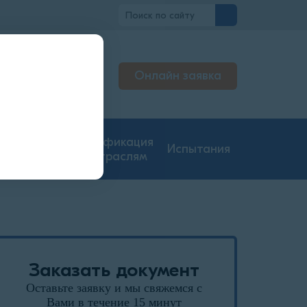
вно
Онлайн заявка
льтируем
нджерах
гие типы
Сертификация
Испытания
ментации
по отраслям
Заказать документ
Оставьте заявку и мы свяжемся с
Вами в течение 15 минут