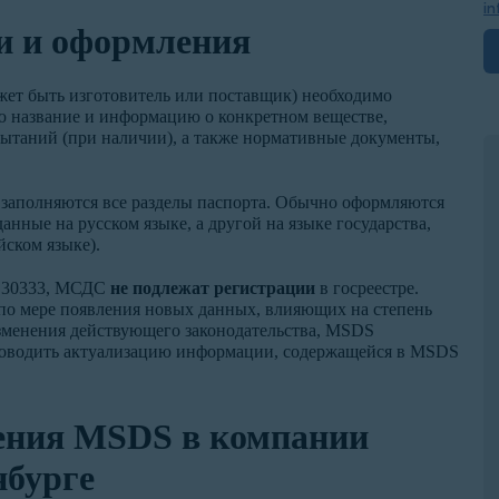
in
и и оформления
ет быть изготовитель или поставщик) необходимо
ю название и информацию о конкретном веществе,
пытаний (при наличии), а также нормативные документы,
 заполняются все разделы паспорта. Обычно оформляются
анные на русском языке, а другой на языке государства,
йском языке).
Т 30333, МСДС
не подлежат регистрации
в госреестре.
 по мере появления новых данных, влияющих на степень
зменения действующего законодательства, МSDS
проводить актуализацию информации, содержащейся в MSDS
ения MSDS в компании
нбурге