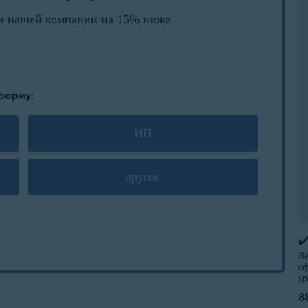
в нашей компании на 15% ниже
форму:
ИП
другое
✔
Ве
сф
ур
8