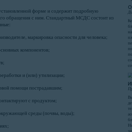
О
установленной форме и содержит подробную
Ди
го обращения с ним. Стандартный МСДС состоит из
К
нные:
бл
на
изводителе, маркировка опасности для человека;
пл
пе
по
 основных компонентов;
по
со
в;
со
реработки и (или) утилизации;
И
ервой помощи пострадавшим;
П
Вы
онтактируют с продуктом;
де
те
окружающей среды (почвы, воды);
ас
бл
иях;
Ни
зн