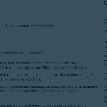
и «НТД Стандарт» в Оренбурге
О
Са
ОО
бл
ра
цу следующей продукции:
со
к
ределения потенциально опасных и опасных в
Ва
ACH, а также Директив 1999/45/ЕС и 67/548/ЕЭС;
и 
Ва
умулятивных химических веществ, обладающих рядом
ро
II регламента REACH);
од определение опасных, но в их составе есть наличие
енциальную опасность для здоровья людей и
О
Пр
икации и при получении другой разрешительной