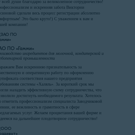
 всей души благодарю за великолепное сотрудничество!
офессионализм и искренняя забота Виктории
синовой сделали весь процесс регистрации абсолютно
мфортным! Это было круто!) С уважением к вам и
ашей компании!
АО ПО «Гамми»
оизводство ингредиентов для молочной, кондитерской и
ебопекарной промышленности
ражаем Вам искреннюю признательность за
чественную и оперативную работу по оформлению
ртификата соответствия нашего предприятия
ебованиям системы «Халяль». За короткий срок мы
огли наладить эффективную схему сотрудничества, что
зволило достигнуть необходимого результата. Хотелось
 отметить профессионализм специалиста Заводчиковой
ении, ее вежливость и грамотность в сфере
едлагаемых услуг. Желаем процветания вашей фирме и
деемся на дальнейшее плодотворное сотрудничество!