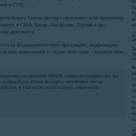
От
ний и СГР).
Пр
Ру
вропейского Союза паспорт оформляется по принятому
ко
имеру, в США, Китае, Австралии, Турции и пр.,
в
тому документу.
ются на фармацевтическую продукцию, парфюмерно-
З
олезные ископаемые в стадии залегания, следовательно,
Пр
хл
Вы
ка
тельному составлению MSDS, этапах его разработки, вы
се
» в Оренбурге. Наши эксперты составляют листы
тр
дукции, в том числе строительных, смазочных
см
по
бы
Кс
пр
на