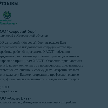
Отзывы
ОО "Кедровый бор"
наторий в Кемеровской области
О санаторий «Кедровый бор» выражает Вам
агодарность за плодотворное сотрудничество при
зработке рабочей программы ХАССП, обучении
трудников, коррекции программы производственного
онтроля по принципам ХАССП. Особенно признательны
м и Вашему коллективу за порядочность, оперативность
серьезное отношение к своему делу. Искренне желаем
м и каждому Вашему сотруднику профессионального
ста, финансовой стабильности и надежных партнеров.
ОО «Аурум Витэ»
оизводство парфюмерных и косметических средств