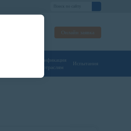
но
Онлайн заявка
ьтируем
жерах
угие типы
Сертификация
Испытания
кументации
по отраслям