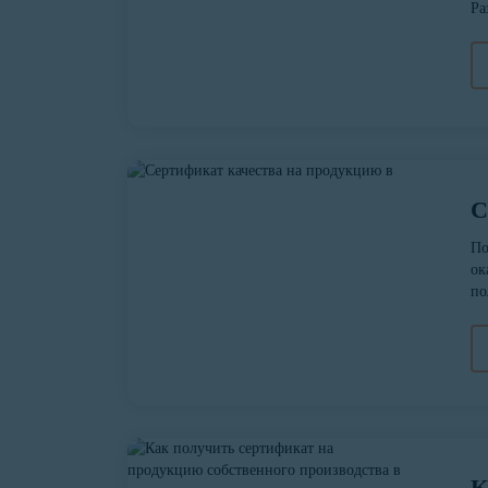
Ра
С
По
ок
по
К