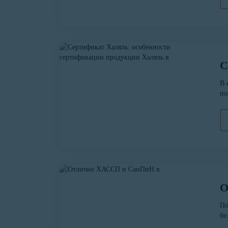
С
В 
по
О
По
бе