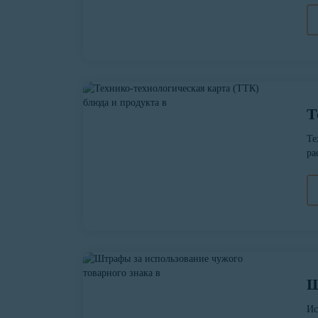
Т
Те
ра
Ш
Ис