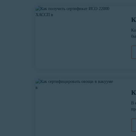
К
Ка
бы
К
В 
пр