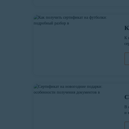
К
К 
се
С
В 
и 