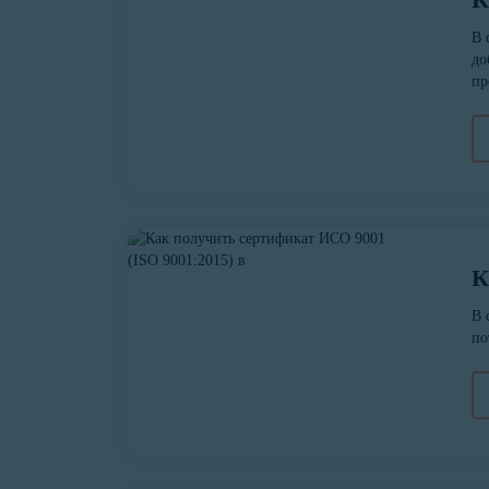
В 
до
пр
К
В 
по