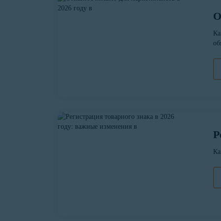
О
Ка
об
Р
Ка