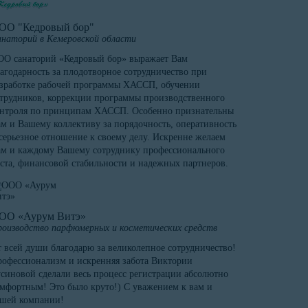
ОО "Кедровый бор"
наторий в Кемеровской области
О санаторий «Кедровый бор» выражает Вам
агодарность за плодотворное сотрудничество при
зработке рабочей программы ХАССП, обучении
трудников, коррекции программы производственного
онтроля по принципам ХАССП. Особенно признательны
м и Вашему коллективу за порядочность, оперативность
серьезное отношение к своему делу. Искренне желаем
м и каждому Вашему сотруднику профессионального
ста, финансовой стабильности и надежных партнеров.
ОО «Аурум Витэ»
оизводство парфюмерных и косметических средств
 всей души благодарю за великолепное сотрудничество!
офессионализм и искренняя забота Виктории
синовой сделали весь процесс регистрации абсолютно
мфортным! Это было круто!) С уважением к вам и
ашей компании!