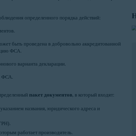
Н
соблюдения определенного порядка действий:
ентов.
ожет быть проведена в добровольно аккредитованной
ацию ФСА.
рнового варианта декларации.
С ФСА.
определенный
пакет документов
, в который входят:
указанием названия, юридического адреса и
ГРН).
оторым работает производитель.