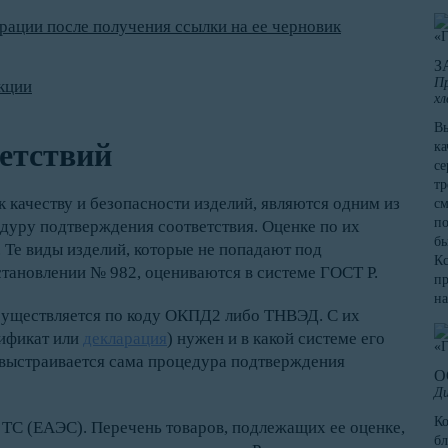
рации после получения ссылки на ее черновик
З
Пр
кции
хл
Вы
етствий
ка
се
тр
 качеству и безопасности изделий, являются одним из
см
по
уру подтверждения соответствия. Оценке по их
бы
 Те виды изделий, которые не попадают под
Кс
тановлении № 982, оцениваются в системе ГОСТ Р.
пр
на
существляется по коду ОКПД2 либо ТНВЭД. С их
тификат или
декларация
) нужен и в какой системе его
 выстраивается сама процедура подтверждения
О
Ди
К
 ТС (ЕАЭС). Перечень товаров, подлежащих ее оценке,
бл