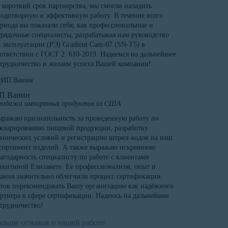
 короткий срок партнерства, мы смогли наладить
одотворную и эффективную работу. В течение всего
риода вы показали себя, как профессиональные и
рядочные специалисты, разрабатывая нам руководство
 эксплуатации (РЭ) Gradient Cam-07 (SN-T5) в
ответствии с ГОСТ 2. 610-2019. Надеемся на дальнейшее
трудничество и желаем успеха Вашей компании!
П Ванин
родажа импортных продуктов из США
ражаю признательность за проведенную работу по
кларированию пищевой продукции, разработку
хнических условий и регистрацию штрих-кодов на наш
сортимент изделий. А также выражаю искреннюю
агодарность специалисту по работе с клиентами
китиной Елизавете. Ее профессионализм, опыт и
ания значительно облегчили процесс сертификации.
тов порекомендовать Вашу организацию как надёжного
ртнера в сфере сертификации. Надеюсь на дальнейшее
трудничество!
ольше отзывов о нашей работе