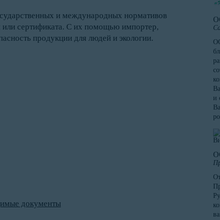
государственных и международных нормативов
О
и или сертификата. С их помощью импортер,
Са
пасность продукции для людей и экологии.
ОО
бл
ра
со
к
Ва
и 
Ва
ро
О
Пр
От
Пр
Ру
димые документы
ко
в