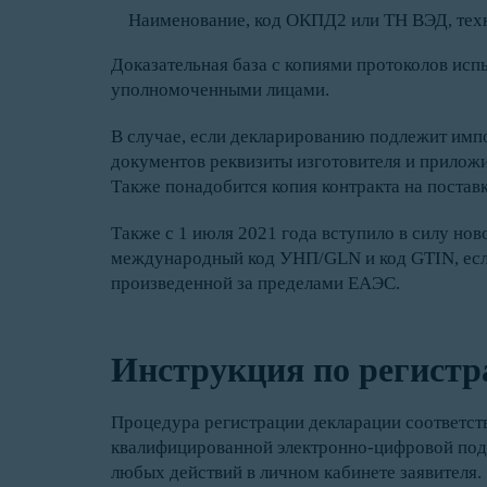
Наименование, код ОКПД2 или ТН ВЭД, техни
Доказательная база с копиями протоколов ис
уполномоченными лицами.
В случае, если декларированию подлежит имп
документов реквизиты изготовителя и приложи
Также понадобится копия контракта на постав
Также с 1 июля 2021 года вступило в силу но
международный код УНП/GLN и код GTIN, если
произведенной за пределами ЕАЭС.
Инструкция по регист
Процедура регистрации декларации соответств
квалифицированной электронно-цифровой подп
любых действий в личном кабинете заявителя.