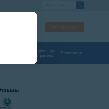
но
Онлайн заявка
ьтируем
жерах
угие типы
Сертификация
Испытания
кументации
по отраслям
Отзывы