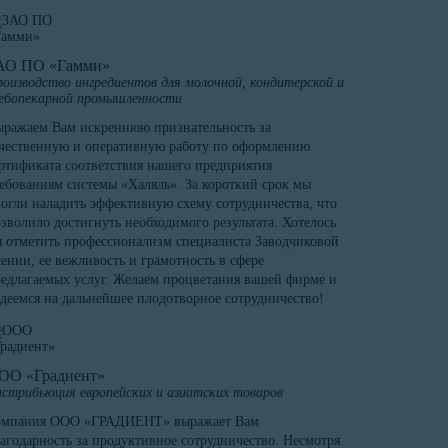
АО ПО «Гамми»
оизводство ингредиентов для молочной, кондитерской и
ебопекарной промышленности
ражаем Вам искреннюю признательность за
чественную и оперативную работу по оформлению
ртификата соответствия нашего предприятия
ебованиям системы «Халяль». За короткий срок мы
огли наладить эффективную схему сотрудничества, что
зволило достигнуть необходимого результата. Хотелось
 отметить профессионализм специалиста Заводчиковой
ении, ее вежливость и грамотность в сфере
едлагаемых услуг. Желаем процветания вашей фирме и
деемся на дальнейшее плодотворное сотрудничество!
ОО «Градиент»
стрибьюция европейских и азиатских товаров
омпания ООО «ГРАДИЕНТ» выражает Вам
агодарность за продуктивное сотрудничество. Несмотря