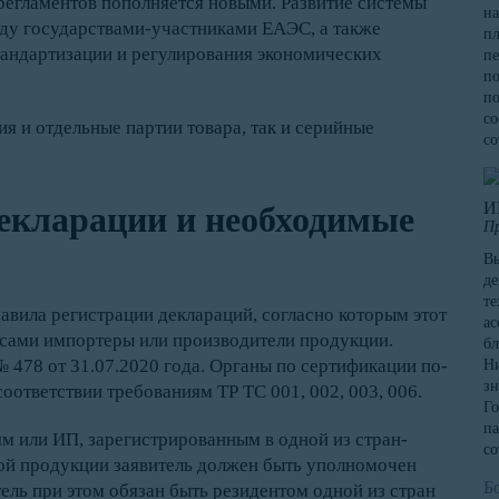
 регламентов пополняется новыми. Развитие системы
на
ду государствами-участниками ЕАЭС, а также
пл
андартизации и регулирования экономических
пе
по
по
со
 и отдельные партии товара, так и серийные
со
И
екларации и необходимые
П
Вы
де
те
равила регистрации деклараций, согласно которым этот
ас
сами импортеры или производители продукции.
бл
478 от 31.07.2020 года. Органы по сертификации по-
Ни
зн
оответствии требованиям ТР ТС 001, 002, 003, 006.
Го
па
м или ИП, зарегистрированным в одной из стран-
со
ой продукции заявитель должен быть уполномочен
Б
ель при этом обязан быть резидентом одной из стран