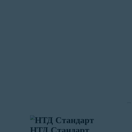
Мы всегда готовы выслушать.
Написать руководителю
Сергей Констант
Ведущий специалист по работе с клие
НТД Стандарт