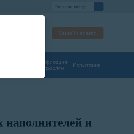
вно
Онлайн заявка
льтируем
нджерах
гие типы
Сертификация
Испытания
ментации
по отраслям
 наполнителей и