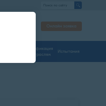
вно
Онлайн заявка
льтируем
нджерах
гие типы
Сертификация
Испытания
ментации
по отраслям