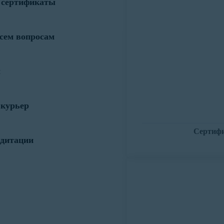
 сертификаты
всем вопросам
м
 курьер
Сертифи
едитации