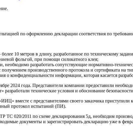
ние.
ультацией по оформлению декларации соответствия по требовани
 более 10 метров в длину, разработанное по техническому зад
иевой фольгой, при помощи силикатного клея;
, необходимо разработать сопутствующие нормативно-техничес
с получением производственного протокола и сертификата на ти
ия о конфиденциальности информации, которая касается разраб
тябре 2024 года. Представители компании предоставили необхо
 разработали технические условия и обоснование безопасности
ИИЦ» вместе с представителями своего заказчика приступили 
нный протокол испытаний (ПИ).
ТР ТС 020/2011 по схеме декларирования 5д, необходим произво
ходимые документы и зарегистрировать декларацию уже в февра