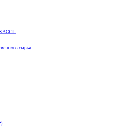
е ХАССП
твенного сырья
Р)