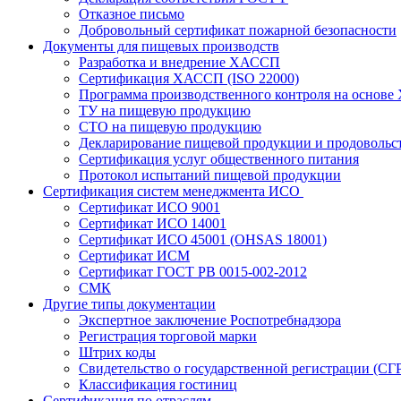
Отказное письмо
Добровольный сертификат пожарной безопасности
Документы для пищевых производств
Разработка и внедрение ХАССП
Сертификация ХАССП (ISO 22000)
Программа производственного контроля на основ
ТУ на пищевую продукцию
СТО на пищевую продукцию
Декларирование пищевой продукции и продовольс
Сертификация услуг общественного питания
Протокол испытаний пищевой продукции
Сертификация систем менеджмента ИСО
Сертификат ИСО 9001
Сертификат ИСО 14001
Сертификат ИСО 45001 (OHSAS 18001)
Сертификат ИСМ
Сертификат ГОСТ РВ 0015-002-2012
СМК
Другие типы документации
Экспертное заключение Роспотребнадзора
Регистрация торговой марки
Штрих коды
Свидетельство о государственной регистрации (СГ
Классификация гостиниц
Сертификация по отраслям